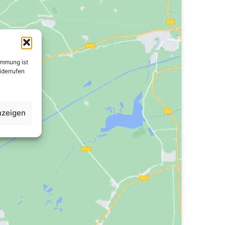
immung ist
widerrufen
nzeigen