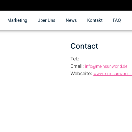
Marketing
Über Uns
News
Kontakt
FAQ
Contact
Tel.:
-
Email:
info@meinsunworld.de
Webseite:
www.meinsunworld.