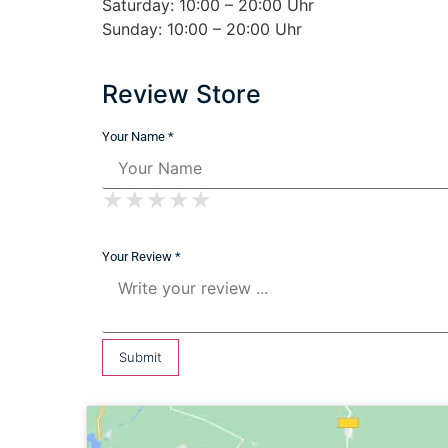
Saturday: 10:00 – 20:00 Uhr
Sunday: 10:00 – 20:00 Uhr
Review Store
Your Name *
★
★
★
★
★
★
★
★
★
★
★
★
★
★
★
Your Review *