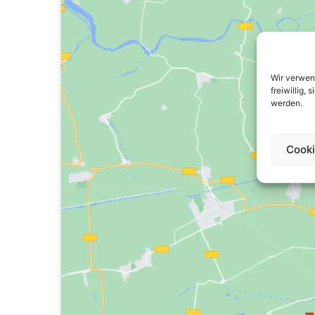
Wir verwen
freiwillig,
werden.
Cooki