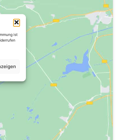
immung ist
widerrufen
nzeigen