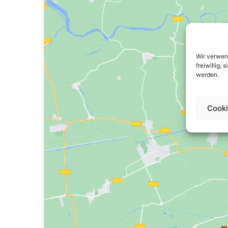
Wir verwen
freiwillig,
werden.
Cooki