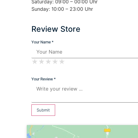
Saturday: 09:00 – 00:00 Uhr
Sunday: 10:00 – 23:00 Uhr
Review Store
Your Name *
★
★
★
★
★
★
★
★
★
★
★
★
★
★
★
Your Review *