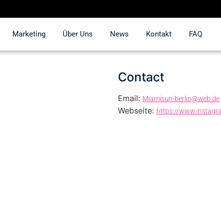
Marketing
Über Uns
News
Kontakt
FAQ
Contact
Email:
Miamisun-berlin@web.de
Webseite:
https://www.instag