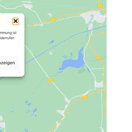
immung ist
widerrufen
nzeigen