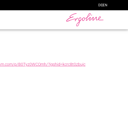
DE
EN
ram.com/p/B0Tyz0WCOmh/?igshid=kcrc8t0zbujc