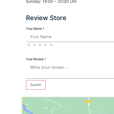
Sunday: 14:00 – 20:00 Uhr
Review Store
Your Name *
★
★
★
★
★
★
★
★
★
★
★
★
★
★
★
Your Review *