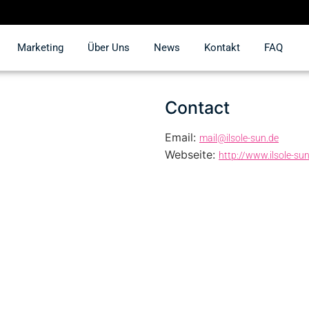
Marketing
Über Uns
News
Kontakt
FAQ
Contact
Email:
mail@ilsole-sun.de
Webseite:
http://www.ilsole-su