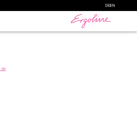
DE
EN
n.de