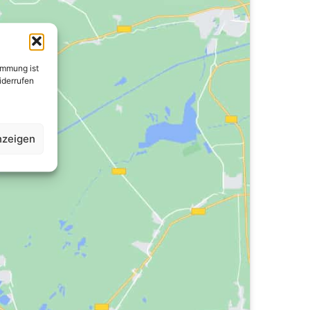
immung ist
widerrufen
nzeigen