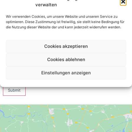
verwalten
Your Name *
Wir verwenden Cookies, um unsere Website und unseren Service zu
optimieren. Diese Zustimmung ist freiwillig, sie stellt keine Bedingung für
Your Email *
die Nutzung dieser Website dar und kann jederzeit widerrufen werden.
★
★
★
★
★
★
★
★
★
★
★
★
★
★
★
Cookies akzeptieren
Cookies ablehnen
Your Review *
Einstellungen anzeigen