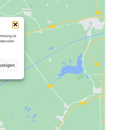
immung ist
widerrufen
nzeigen