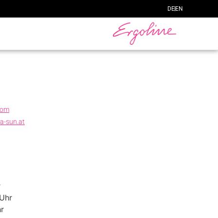
DE
EN
com
ia-sun.at
r
Uhr
r