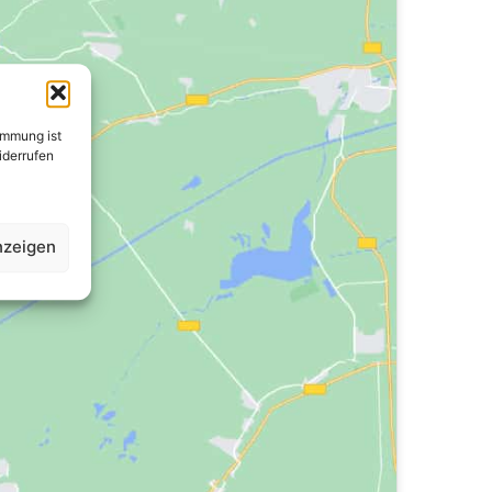
immung ist
widerrufen
nzeigen