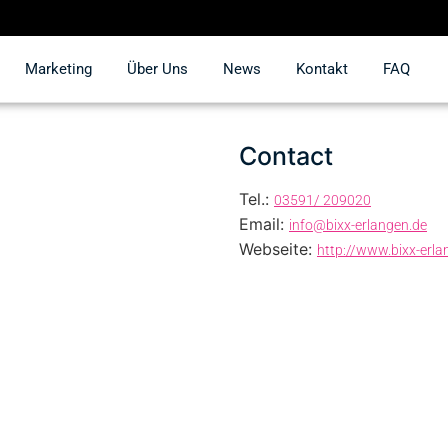
Marketing
Über Uns
News
Kontakt
FAQ
Contact
Tel.:
03591/ 209020
Email:
info@bixx-erlangen.de
Webseite:
http://www.bixx-erla