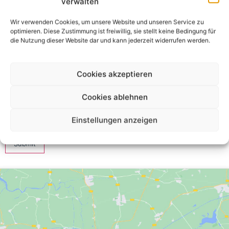
verwalten
Wir verwenden Cookies, um unsere Website und unseren Service zu
Your Email *
optimieren. Diese Zustimmung ist freiwillig, sie stellt keine Bedingung für
die Nutzung dieser Website dar und kann jederzeit widerrufen werden.
★
★
★
★
★
★
★
★
★
★
★
★
★
★
★
Cookies akzeptieren
Your Review *
Cookies ablehnen
Einstellungen anzeigen