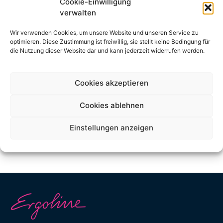
Cookie-Einwilligung
Ergoline in Belgien. JK-Netherlands ist stolz darauf, den belgischen
verwalten
Markt zu bedienen. Sie freuen sich auf eine erfolgreiche
Zusammenarbeit mit den belgischen Salons. Besitzen Sie ein Studio
Wir verwenden Cookies, um unsere Website und unseren Service zu
in Belgien und möchten Sie weitere Informationen? Dann
optimieren. Diese Zustimmung ist freiwillig, sie stellt keine Bedingung für
kontaktieren Sie uns hier.
die Nutzung dieser Website dar und kann jederzeit widerrufen werden.
Cookies akzeptieren
Cookies ablehnen
Einstellungen anzeigen